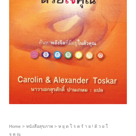
Home
>
หนังสือสุขภาพ
>
ห ยุ ด โ ร ค ร้ า ย ! ด้ ว ย ใ
จ คุ ณ