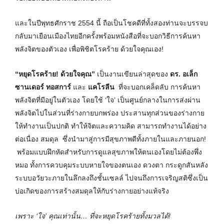
และในปีพุทธศักราช 2554 นี้ ถือเป็นโชคดีที่ทั้งสองท่านจะบรรจบ
กลับมาเยือนเมืองไทยอีกครั้งพร้อมหนังสือที่จะบอกวิธีการค้นหา
พลังจิตของตัวเอง เพื่อพิชิตโรคร้าย ด้วยใจคุณเอง!
“หยุดโรคร้าย
! ด้วยใจคุณ”
เป็นงานเขียนล่าสุดของ
ดร. อเล็ก
ซานเดอร์ ทอสการ์
และ
แคโรลีน
ที่จะบอกเคล็ดลับ การค้นหา
พลังจิตที่มีอยู่ในตัวเอง โดยใช้ ‘ใจ’ เป็นศูนย์กลางในการส่งผ่าน
พลังจิตไปในส่วนที่ร่างกายบกพร่อง ประสานทุกส่วนของร่างกาย
ให้ทำงานเป็นปกติ ทำให้จิตและความคิด สามารถทำงานได้อย่าง
ต่อเนื่อง สมดุล ซึ่งนำมาสู่การมีสุขภาพดีทั้งภายในและภายนอก!
พร้อมแบบฝึกหัดสำหรับการดูแลสุขภาพให้ตนเองโดยไม่ต้องพึ่ง
หมอ ทั้งการควบคุมระบบหายใจของตนเอง ดวงตา กระดูกสันหลัง
ระบบอวัยวะภายในลึกลงถึงชั้นเซลล์ ไปจนถึงการเจริญสติซึ่งเป็น
บ่อเกิดของการสร้างสมดุลให้กับร่างกายอย่างแท้จริง
เพราะ
‘ใจ’ คุณเท่านั้น… ที่จะหยุดโรคร้ายทั้งมวลได้!