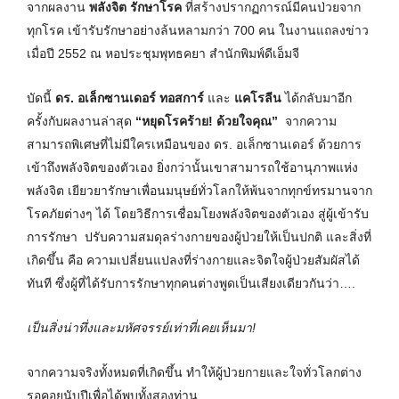
จากผลงาน
พลังจิต รักษาโรค
ที่สร้างปรากฏการณ์มีคนป่วยจาก
ทุกโรค เข้ารับรักษาอย่างล้นหลามกว่า 700 คน ในงานแถลงข่าว
เมื่อปี 2552 ณ หอประชุมพุทธคยา สำนักพิมพ์ดีเอ็มจี
บัดนี้
ดร. อเล็กซานเดอร์ ทอสการ์
และ
แคโรลีน
ได้กลับมาอีก
ครั้งกับผลงานล่าสุด
“หยุดโรคร้าย
! ด้วยใจคุณ”
จากความ
สามารถพิเศษที่ไม่มีใครเหมือนของ ดร. อเล็กซานเดอร์ ด้วยการ
เข้าถึงพลังจิตของตัวเอง ยิ่งกว่านั้นเขาสามารถใช้อานุภาพแห่ง
พลังจิต เยียวยารักษาเพื่อนมนุษย์ทั่วโลกให้พ้นจากทุกข์ทรมานจาก
โรคภัยต่างๆ ได้ โดยวิธีการเชื่อมโยงพลังจิตของตัวเอง สู่ผู้เข้ารับ
การรักษา ปรับความสมดุลร่างกายของผู้ป่วยให้เป็นปกติ และสิ่งที่
เกิดขึ้น คือ ความเปลี่ยนแปลงที่ร่างกายและจิตใจผู้ป่วยสัมผัสได้
ทันที ซึ่งผู้ที่ได้รับการรักษาทุกคนต่างพูดเป็นเสียงเดียวกันว่า….
เป็นสิ่งน่าทึ่งและมหัศจรรย์เท่าที่เคยเห็นมา
!
จากความจริงทั้งหมดที่เกิดขึ้น ทำให้ผู้ป่วยกายและใจทั่วโลกต่าง
รอคอยนับปีเพื่อได้พบทั้งสองท่าน