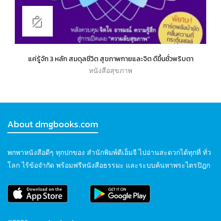
แค่รู้จัก 3 หลัก สมดุลชีวิต สุขภาพกายและจิต ดีขึ้นชั่วพริบตา
หนังสือสุขภาพ
About dmgbooks.com
พกพาหนังสือดีๆ ทุกปกของ สำนักพิมพ์ดีเอ็มจี ไปอ่านสะดวกได้ทุกที่ ทั่ว
โลก ไร้ข้อจำกัด พร้อมฟรีหนังสือธรรมะ และระบบค้นหาพระไตรปิฎก