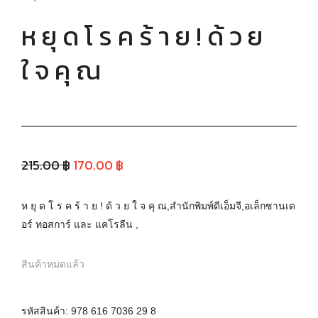
ห ยุ ด โ ร ค ร้ า ย ! ด้ ว ย
ใ จ คุ ณ
215.00 ฿
170.00 ฿
ห ยุ ด โ ร ค ร้ า ย ! ด้ ว ย ใ จ คุ ณ,สำนักพิมพ์ดีเอ็มจี,อเล็กซานเด
อร์ ทอสการ์ และ แคโรลีน ,
สินค้าหมดแล้ว
รหัสสินค้า:
978 616 7036 29 8