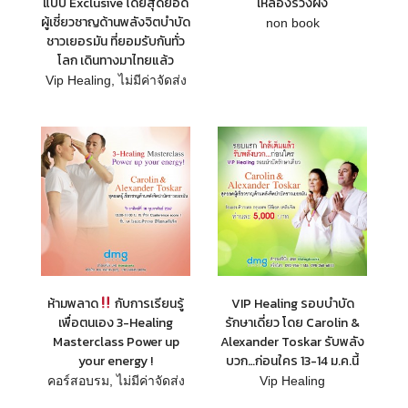
แบบ Exclusive โดยสุดยอด
เหลืองรวงผึ้ง
ผู้เชี่ยวชาญด้านพลังจิตบำบัด
non book
ชาวเยอรมัน ที่ยอมรับกันทั่ว
โลก เดินทางมาไทยแล้ว
Vip Healing
,
ไม่มีค่าจัดส่ง
ห้ามพลาด
กับการเรียนรู้
VIP Healing รอบบำบัด
เพื่อตนเอง 3-Healing
รักษาเดี่ยว โดย Carolin &
Masterclass Power up
Alexander Toskar รับพลัง
your energy !
บวก…ก่อนใคร 13-14 ม.ค.นี้
คอร์สอบรม
,
ไม่มีค่าจัดส่ง
Vip Healing