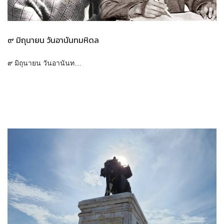
๙ มิถุนายน วันอานันทมหิดล
๙ มิถุนายน วันอานันท…