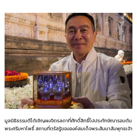
มูลนิธิธรรมดีได้เชิญผงจิตรลดาที่ศักดิ์สิทธิ์ไปประทักษิณารอบต้น
พระศรีมหาโพธิ์ สถานที่ตรัสรู้ขององค์สมเด็จพระสัมมาสัมพุทธเจ้า