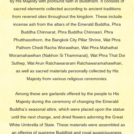
by His Majesty with profound faith in Buddhism. It consists of
sacred elements collected according to ancient traditions
from revered sites throughout the kingdom. These include
incense ash from the altars of the Emerald Buddha, Phra
Buddha Chinnarat, Phra Buddha Chinnasri, Phra
Phutthasothorn, the Bangkok City Pillar Shrine, Wat Phra
Pathom Chedi Racha Worawihan, Wat Phra Mahathat
Woramahawihan (Nakhon Si Thammarat), Wat Phra That Doi
Suthep, Wat Arun Ratchawararam Ratchawaramahawihan,
as well as sacred materials personally collected by His
Majesty from various religious ceremonies.
Among these are garlands offered by the people to His
Majesty during the ceremony of changing the Emerald
Buddha’s seasonal attire, which were placed upon the statue
until the next change, and dried flowers adorning the Great
White Umbrella of State. These materials were assembled as
an offering of supreme Buddhist and royal auspiciousness.