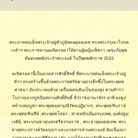
พระบาทสมเด็จพระเจ้าอยู่หัวภูมิพลอดุลยเดช ทรงพระกรุณาโปรด
เกล้าฯ พระราชทานผงจิตรลดาให้ท่านผู้หญิงเพ็ชรา เตชะกัมพุช
ทันตแพทย์ประจำพระองค์ ในปีพุทธศักราช 2533
ผงจิตรลดานี้เป็นมวลสารศักดิ์สิทธิ์ ที่พระบาทสมเด็จพระเจ้าอยู่
หัวฯ ทรงสร้างขึ้นด้วยพระราชศรัทธาอย่างลึกซึ้งในพระพุทธ
ศาสนา อันประกอบด้วย เครื่องผสมอันเป็นของสูง ตามตำรา
โบราณจากปูชนียสถานศักดิ์สิทธิ์ ทั่วราชอาณาจักร อาทิ ผงธูป
หน้าแท่นบูชา พระพุทธมหามณีรัตนปฏิมากร ,พระพุทธชินราช
,พระพุทธชินสีห์ ,พระพุทธโสธร , ศาลหลักเมืองกรุงเทพ, องค์ปฐม
เจดีย์, พระบรมธาตุนครศรีธรรมราช , พระธาตุดอยสุเทพ, พระ
ธาตุพระปรางค์วัดอรุณฯ และมวลสารส่วนพระองค์ อันเนื่องมา
จากการประกอบพิธีต่างๆ เช่น ดอกไม้จากมาลัยที่ประชาชนทูล