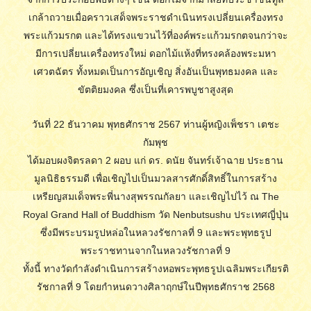
เกล้าถวายเมื่อคราวเสด็จพระราชดำเนินทรงเปลี่ยนเครื่องทรง
พระแก้วมรกต และได้ทรงแขวนไว้ที่องค์พระแก้วมรกตจนกว่าจะ
มีการเปลี่ยนเครื่องทรงใหม่ ดอกไม้แห้งที่ทรงคล้องพระมหา
เศวตฉัตร ทั้งหมดเป็นการอัญเชิญ สิ่งอันเป็นพุทธมงคล และ
ขัตติยมงคล ซึ่งเป็นที่เคารพบูชาสูงสุด
วันที่ 22 ธันวาคม พุทธศักราช 2567 ท่านผู้หญิงเพ็ชรา เตชะ
กัมพุช
ได้มอบผงจิตรลดา 2 ผอบ แก่ ดร. ดนัย จันทร์เจ้าฉาย ประธาน
มูลนิธิธรรมดี เพื่อเชิญไปเป็นมวลสารศักดิ์สิทธิ์ในการสร้าง
เหรียญสมเด็จพระพี่นางสุพรรณกัลยา และเชิญไปไว้ ณ The
Royal Grand Hall of Buddhism วัด Nenbutsushu ประเทศญี่ปุ่น
ซึ่งมีพระบรมรูปหล่อในหลวงรัชกาลที่ 9 และพระพุทธรูป
พระราชทานจากในหลวงรัชกาลที่ 9
ทั้งนี้ ทางวัดกำลังดำเนินการสร้างหอพระพุทธรูปเฉลิมพระเกียรติ
รัชกาลที่ 9 โดยกำหนดวางศิลาฤกษ์ในปีพุทธศักราช 2568