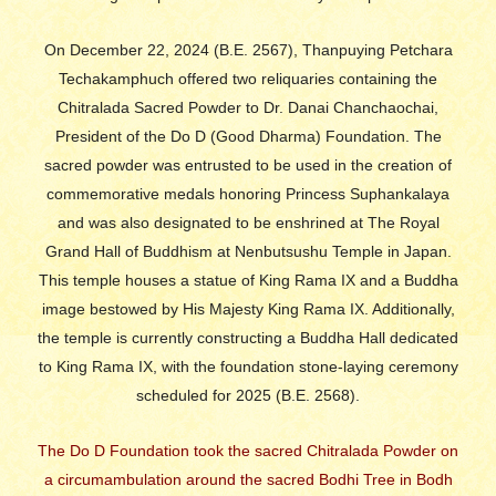
On December 22, 2024 (B.E. 2567), Thanpuying Petchara
Techakamphuch offered two reliquaries containing the
Chitralada Sacred Powder to Dr. Danai Chanchaochai,
President of the Do D (Good Dharma) Foundation. The
sacred powder was entrusted to be used in the creation of
commemorative medals honoring Princess Suphankalaya
and was also designated to be enshrined at The Royal
Grand Hall of Buddhism at Nenbutsushu Temple in Japan.
This temple houses a statue of King Rama IX and a Buddha
image bestowed by His Majesty King Rama IX. Additionally,
the temple is currently constructing a Buddha Hall dedicated
to King Rama IX, with the foundation stone-laying ceremony
scheduled for 2025 (B.E. 2568).
The Do D Foundation took the sacred Chitralada Powder on
a circumambulation around the sacred Bodhi Tree in Bodh