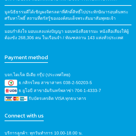
มูลนิธิธรรมดีได้เชิญผงจิตรลดาที่ศักดิ์สิทธิ์ไปประทักษิณารอบต้นพระ
ศรีมหาโพธิ์ สถานที่ตรัสรู้ขององค์สมเด็จพระสัมมาสัมพุทธเจ้า
มอบกำลังใจ มอบแสงแห่งปัญญา มอบหนังสือธรรมะ หนังสือเสียงให้ผู้
ต้องขัง 268,306 คน ในเรือนจำ / ทัณฑสถาน 143 แห่งทั่วประเทศ
Payment method
บจก.ไดเร็ค มีเดีย กรุ๊ป (ประเทศไทย)
ธ.กสิกรไทย สาขาสาทร 038-2-50203-5
ธ.ยูโอบี สาขาอัมรินทร์พลาซ่า 704-1-4333-7
รับบัตรเครดิต VISA ทุกธนาคาร
Connect with us
บริการลูกค้า: ทุกวันทำการ 10.00-18.00 น.