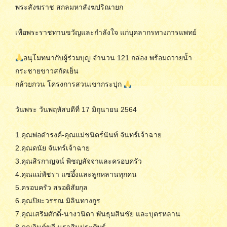
พระสังฆราช สกลมหาสังฆปริณายก
เพื่อพระราชทานขวัญและกำลังใจ แก่บุคลากรทางการแพทย์
อนุโมทนากับผู้ร่วมบุญ จำนวน 121 กล่อง พร้อมถวายน้ำ
กระชายขาวสกัดเย็น
กล้วยกวน โครงการสวนเขากระปุก
วันพระ วันพฤหัสบดีที่ 17 มิถุนายน 2564
1.คุณพ่อดำรงค์-คุณแม่ชนิตร์นันท์ จันทร์เจ้าฉาย
2.คุณดนัย จันทร์เจ้าฉาย
3.คุณสิรกาญจน์ พิชญสัจจาและครอบครัว
4.คุณแม่พัชรา แซ่อึ้งและลูกหลานทุกคน
5.ครอบครัว สรอดิสัยกุล
6.คุณปิยะวรรณ มิลินทางกูร
7.คุณเสริมศักดิ์-นางวนิดา พันธุมสินชัย และบุตรหลาน