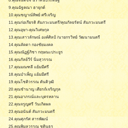
8.คุณจินต์ขจี นราสินประดิษฐ์
9.คุณฉัฐคณา ฮายุกต์
10.คุณชญาณ์ทิพย์ ศรีเจริญ
11.คุณก่อเกียรติ สัมภวะมนตรี/คุณกัลยรัตน์ สัมภวะมนตรี
12.คุณอุษา-คุณวิเศษกุล
13.คุณเสาวลักษณ์ องค์ศิลป์ /นายกรวิทย์ วัฒนามนตรี
14.คุณลัดดา กองชัยมงคล
15.คุณณัฏฐ์ภิชา กฤษณะประยูร
16.คุณกัลย์วีร์ นิ่มสุวรรณ
17.คุณมณฑลี แย้มมีศรี
18.คุณบำเพ็ญ แย้มมีศรี
19.คุณโชติวรรณ ตันติวุฒิ
20.คุณชำนาญ เตียรถ์เจริญกุล
21.คุณอาภรณ์และบุตรหลาน
22.คุณจรูญศรี วันเกิดผล
23.คุณอนันต์ สัมภวะมนตรี
24.คุณศุภรัศ สารพัฒน์
25.คุณพิมลวรรณ ชุตินธร