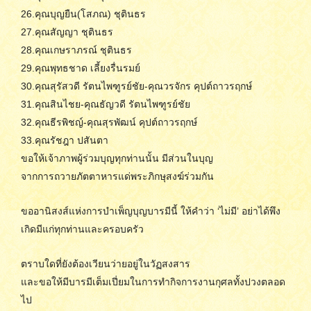
26.คุณบุญยืน(โสภณ) ชุตินธร
27.คุณสัญญา ชุตินธร
28.คุณเกษราภรณ์ ชุตินธร
29.คุณพุทธชาด เลี้ยงรื่นรมย์
30.คุณสุรัสวดี รัตนไพฑูรย์ชัย-คุณวรจักร คุปต์ถาวรฤกษ์
31.คุณสินไชย-คุณธัญวดี รัตนไพฑูรย์ชัย
32.คุณธีรพิชญ์-คุณสุรพัฒน์ คุปต์ถาวรฤกษ์
33.คุณรัชฎา ปสันตา
ขอให้เจ้าภาพผู้ร่วมบุญทุกท่านนั้น มีส่วนในบุญ
จากการถวายภัตตาหารแด่พระภิกษุสงฆ์ร่วมกัน
ขออานิสงส์แห่งการบำเพ็ญบุญบารมีนี้ ให้คำว่า ‘ไม่มี’ อย่าได้พึง
เกิดมีแก่ทุกท่านและครอบครัว
ตราบใดที่ยังต้องเวียนว่ายอยู่ในวัฏสงสาร
และขอให้มีบารมีเต็มเปี่ยมในการทำกิจการงานกุศลทั้งปวงตลอด
ไป