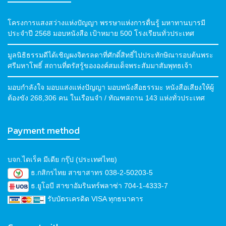
โครงการแสงสว่างแห่งปัญญา พรรษาแห่งการตื่นรู้ มหาทานบารมี
ประจำปี 2568 มอบหนังสือ เป้าหมาย 500 โรงเรียนทั่วประเทศ
มูลนิธิธรรมดีได้เชิญผงจิตรลดาที่ศักดิ์สิทธิ์ไปประทักษิณารอบต้นพระ
ศรีมหาโพธิ์ สถานที่ตรัสรู้ขององค์สมเด็จพระสัมมาสัมพุทธเจ้า
มอบกำลังใจ มอบแสงแห่งปัญญา มอบหนังสือธรรมะ หนังสือเสียงให้ผู้
ต้องขัง 268,306 คน ในเรือนจำ / ทัณฑสถาน 143 แห่งทั่วประเทศ
Payment method
บจก.ไดเร็ค มีเดีย กรุ๊ป (ประเทศไทย)
ธ.กสิกรไทย สาขาสาทร 038-2-50203-5
ธ.ยูโอบี สาขาอัมรินทร์พลาซ่า 704-1-4333-7
รับบัตรเครดิต VISA ทุกธนาคาร